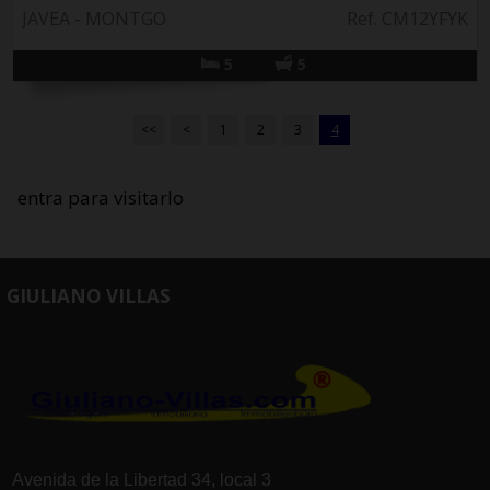
JAVEA - MONTGO
Ref. CM12YFYK
5
5
<<
<
1
2
3
4
entra para visitarlo
GIULIANO VILLAS
Avenida de la Libertad 34, local 3