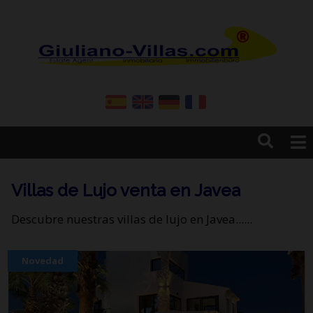
Home
Compra
Villas de Lujo venta en Javea
Obra Nueva
Descubre nuestras villas de lujo en Javea......
Construcción
Empresa
Novedad
Servicios
Contacto