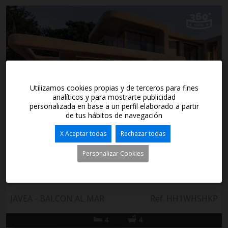
Utilizamos cookies propias y de terceros para fines
analíticos y para mostrarte publicidad
personalizada en base a un perfil elaborado a partir
de tus hábitos de navegación
2.275.000€
X Aceptar todas
Rechazar todas
villa en venta en Jávea
Personalizar Cookies
Situada en el exclusivo enclave de Balcón al Mar, esta villa es
un refugio sofisticado que encarna el lujo moderno y una
serenidad atemporal...
JAVEA - BALCON AL MAR
Ref. HH1WHSHKP
4
4