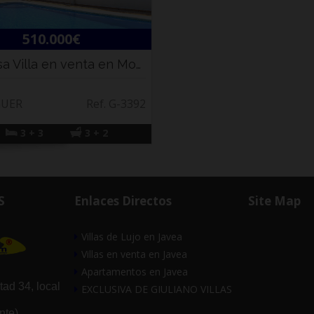
510.000€
Preciosa Villa en venta en Monte Pedreguer
GUER
Ref. G-3392
3 + 3
3 + 2
S
Enlaces Directos
Site Map
Villas de Lujo en Javea
Villas en venta en Javea
Apartamentos en Javea
tad 34, local
EXCLUSIVA DE GIULIANO VILLAS
nte)