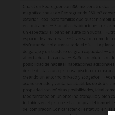
Chalet en Pedreguer con 360 m2 construidos, am
magnífico chalet en Pedreguer de 360 m2 constr
exterior, ideal para familias que buscan amplitu
encontramos:~~3 amplias habitaciones con armar
un espectacular baño en suite con ducha.~~Ot
espacio de almacenaje.~~Gran salón-comedor con s
disfrutar del sol durante todo el día.~~La plan
de garaje y un trastero de gran capacidad.~~U
abierta de estilo actual.~~Baño completo con du
posibilidad de habilitar habitaciones adicionale
donde destaca una preciosa piscina con cascada 
creando un entorno privado y acogedor.~~Además
acondicionado y ventanas abatibles de doble cr
propiedad con infinitas posibilidades, ideal com
Mediterráneo en un entorno tranquilo y bien c
incluidos en el precio.~~La compra del inmueble
del comprador. Con carácter orientativo, en la