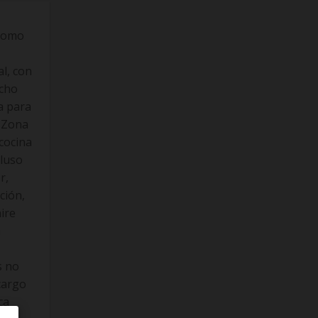
 como
l, con
ucho
a para
~~Zona
cocina
cluso
r,
ción,
ire
a
s no
cargo
ca