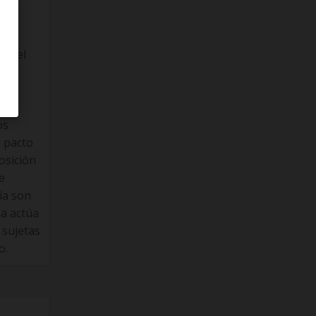
ia
 y el
s
os
o pacto
osición
e
ia son
ia actúa
 sujetas
o.