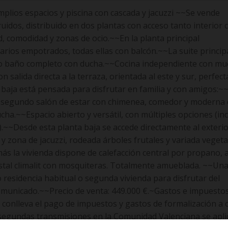
plios espacios y piscina con cascada y jacuzzi ~~Se vende
uidos, distribuido en dos plantas con acceso tanto interior
d, comodidad y zonas de ocio.~~En la planta principal
ios empotrados, todas ellas con balcón.~~La suite principa
ro baño completo con ducha.~~Cocina independiente con m
alida directa a la terraza, orientada al este y sur, perfect
ta baja está pensada para disfrutar en familia y con amigos:
n segundo salón de estar con chimenea, comedor y moderna 
cha.~~Espacio abierto y versátil, con múltiples opciones (in
s).~~Desde esta planta baja se accede directamente al exterio
y zona de jacuzzi, rodeada árboles frutales y variada vegeta
 la vivienda dispone de calefacción central por propano, a
istal climalit con mosquiteras. Totalmente amueblada. ~~Un
o residencia habitual o segunda vivienda para disfrutar del
omunicado.~~Precio de venta: 449.000 €.~Gastos e impuesto
 conlleva el pago de impuestos y gastos de formalización a 
s segundas transmisiones en la Comunidad Valenciana se apli