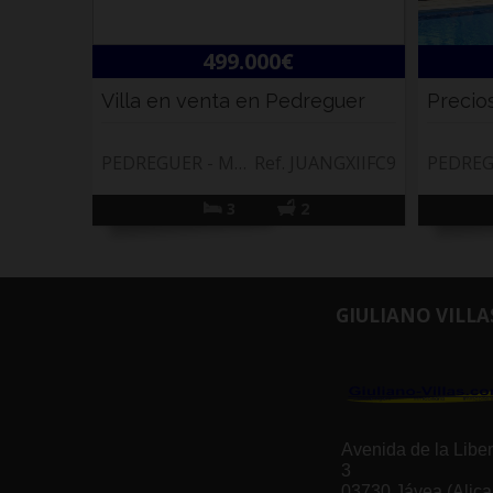
499.000€
Villa en venta en Pedreguer
PEDREGUER - Monte Solana
Ref. JUANGXIIFC9
PEDRE
3
2
GIULIANO VILLA
Avenida de la Liber
3
03730 Jávea (Alica